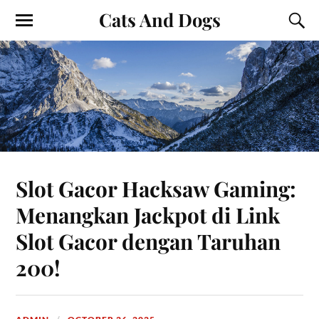
Cats And Dogs
Slot Gacor Hacksaw Gaming:
Menangkan Jackpot di Link
Slot Gacor dengan Taruhan
200!