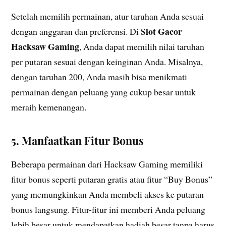
Setelah memilih permainan, atur taruhan Anda sesuai
Slot Gacor
dengan anggaran dan preferensi. Di
Hacksaw Gaming
, Anda dapat memilih nilai taruhan
per putaran sesuai dengan keinginan Anda. Misalnya,
dengan taruhan 200, Anda masih bisa menikmati
permainan dengan peluang yang cukup besar untuk
meraih kemenangan.
5.
Manfaatkan Fitur Bonus
Beberapa permainan dari Hacksaw Gaming memiliki
fitur bonus seperti putaran gratis atau fitur “Buy Bonus”
yang memungkinkan Anda membeli akses ke putaran
bonus langsung. Fitur-fitur ini memberi Anda peluang
lebih besar untuk mendapatkan hadiah besar tanpa harus