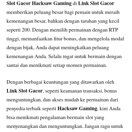
Slot Gacor Hacksaw Gaming
Link Slot Gacor
di
memberikan peluang besar bagi pemain untuk meraih
kemenangan besar, bahkan dengan taruhan yang kecil
seperti 200. Dengan memilih permainan dengan RTP
tinggi, memanfaatkan fitur bonus, dan mengelola modal
dengan bijak, Anda dapat meningkatkan peluang
kemenangan Anda. Selalu ingat untuk bermain dengan
santai dan menikmati setiap momen permainan.
Dengan berbagai keuntungan yang ditawarkan oleh
Link Slot Gacor
, seperti keamanan transaksi, bonus
menguntungkan, dan akses mudah ke permainan dari
Hacksaw Gaming
penyedia terbaik seperti
, kini Anda
bisa menikmati pengalaman bermain slot yang
menyenangkan dan menguntungkan. Jangan ragu untuk