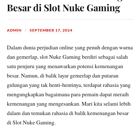
Besar di Slot Nuke Gaming
ADMIN
SEPTEMBER 17, 2024
Dalam dunia perjudian online yang penuh dengan warna
dan gemerlap, slot Nuke Gaming berdiri sebagai salah
satu penjuru yang menawarkan potensi kemenangan
besar. Namun, di balik layar gemerlap dan putaran
gulungan yang tak henti-hentinya, terdapat rahasia yang
mengungkapkan bagaimana para pemain dapat meraih
kemenangan yang mengesankan. Mari kita selami lebih
dalam dan temukan rahasia di balik kemenangan besar
di Slot Nuke Gaming.