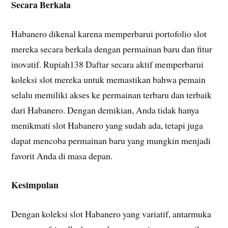
Secara Berkala
Habanero dikenal karena memperbarui portofolio slot
mereka secara berkala dengan permainan baru dan fitur
inovatif. Rupiah138 Daftar secara aktif memperbarui
koleksi slot mereka untuk memastikan bahwa pemain
selalu memiliki akses ke permainan terbaru dan terbaik
dari Habanero. Dengan demikian, Anda tidak hanya
menikmati slot Habanero yang sudah ada, tetapi juga
dapat mencoba permainan baru yang mungkin menjadi
favorit Anda di masa depan.
Kesimpulan
Dengan koleksi slot Habanero yang variatif, antarmuka