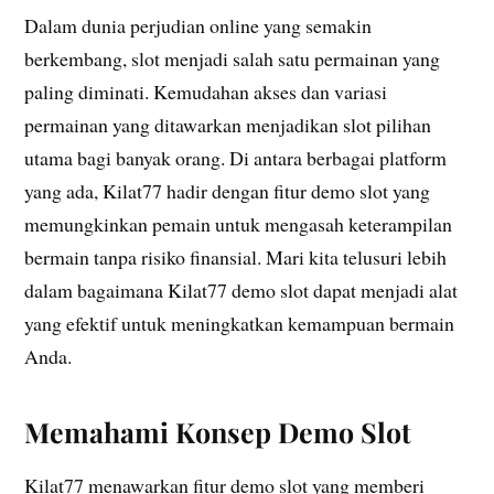
Dalam dunia perjudian online yang semakin
berkembang, slot menjadi salah satu permainan yang
paling diminati. Kemudahan akses dan variasi
permainan yang ditawarkan menjadikan slot pilihan
utama bagi banyak orang. Di antara berbagai platform
yang ada, Kilat77 hadir dengan fitur demo slot yang
memungkinkan pemain untuk mengasah keterampilan
bermain tanpa risiko finansial. Mari kita telusuri lebih
dalam bagaimana Kilat77 demo slot dapat menjadi alat
yang efektif untuk meningkatkan kemampuan bermain
Anda.
Memahami Konsep Demo Slot
Kilat77 menawarkan fitur demo slot yang memberi