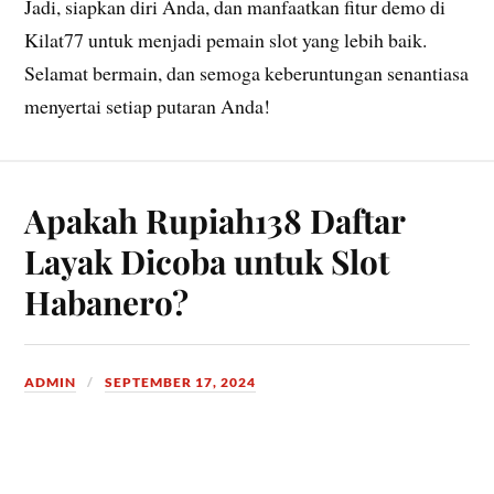
Jadi, siapkan diri Anda, dan manfaatkan fitur demo di
Kilat77 untuk menjadi pemain slot yang lebih baik.
Selamat bermain, dan semoga keberuntungan senantiasa
menyertai setiap putaran Anda!
Apakah Rupiah138 Daftar
Layak Dicoba untuk Slot
Habanero?
ADMIN
SEPTEMBER 17, 2024