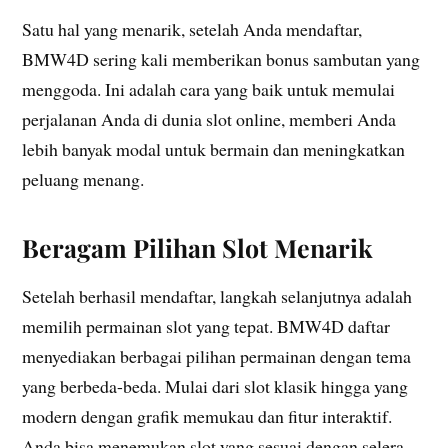
Satu hal yang menarik, setelah Anda mendaftar,
BMW4D sering kali memberikan bonus sambutan yang
menggoda. Ini adalah cara yang baik untuk memulai
perjalanan Anda di dunia slot online, memberi Anda
lebih banyak modal untuk bermain dan meningkatkan
peluang menang.
Beragam Pilihan Slot Menarik
Setelah berhasil mendaftar, langkah selanjutnya adalah
memilih permainan slot yang tepat. BMW4D daftar
menyediakan berbagai pilihan permainan dengan tema
yang berbeda-beda. Mulai dari slot klasik hingga yang
modern dengan grafik memukau dan fitur interaktif.
Anda bisa menemukan slot yang sesuai dengan selera