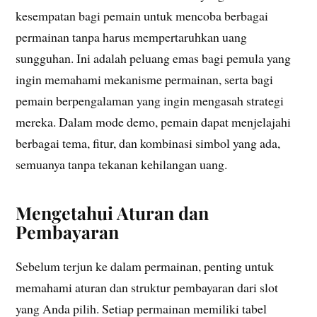
kesempatan bagi pemain untuk mencoba berbagai
permainan tanpa harus mempertaruhkan uang
sungguhan. Ini adalah peluang emas bagi pemula yang
ingin memahami mekanisme permainan, serta bagi
pemain berpengalaman yang ingin mengasah strategi
mereka. Dalam mode demo, pemain dapat menjelajahi
berbagai tema, fitur, dan kombinasi simbol yang ada,
semuanya tanpa tekanan kehilangan uang.
Mengetahui Aturan dan
Pembayaran
Sebelum terjun ke dalam permainan, penting untuk
memahami aturan dan struktur pembayaran dari slot
yang Anda pilih. Setiap permainan memiliki tabel