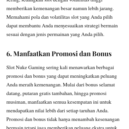
memberikan kemenangan besar namun lebih jarang.
Memahami pola dan volatilitas slot yang Anda pilih
dapat membantu Anda menyesuaikan strategi bermain
sesuai dengan jenis permainan yang Anda pilih.
6.
Manfaatkan Promosi dan Bonus
Slot Nuke Gaming sering kali menawarkan berbagai
promosi dan bonus yang dapat meningkatkan peluang
Anda meraih kemenangan. Mulai dari bonus selamat
datang, putaran gratis tambahan, hingga promosi
musiman, manfaatkan semua kesempatan ini untuk
mendapatkan nilai lebih dari setiap taruhan Anda.
Promosi dan bonus tidak hanya menambah kesenangan
bermain tetapi juga memberikan peluang ekstra untuk