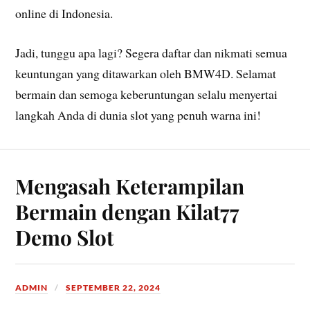
online di Indonesia.
Jadi, tunggu apa lagi? Segera daftar dan nikmati semua
keuntungan yang ditawarkan oleh BMW4D. Selamat
bermain dan semoga keberuntungan selalu menyertai
langkah Anda di dunia slot yang penuh warna ini!
Mengasah Keterampilan
Bermain dengan Kilat77
Demo Slot
ADMIN
SEPTEMBER 22, 2024