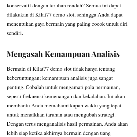
konservatif dengan taruhan rendah? Semua ini dapat
dilakukan di Kilat77 demo slot, sehingga Anda dapat
menentukan gaya bermain yang paling cocok untuk diri
sendiri.
Mengasah Kemampuan Analisis
Bermain di Kilat77 demo slot tidak hanya tentang
keberuntungan; kemampuan analisis juga sangat
penting. Cobalah untuk mengamati pola permainan,
seperti frekuensi kemenangan dan kekalahan. Ini akan
membantu Anda memahami kapan waktu yang tepat
untuk menaikkan taruhan atau mengubah strategi.
Dengan terus menganalisis hasil permainan, Anda akan
lebih siap ketika akhirnya bermain dengan uang