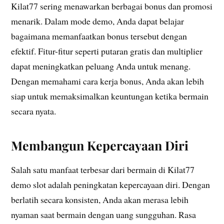
Kilat77 sering menawarkan berbagai bonus dan promosi
menarik. Dalam mode demo, Anda dapat belajar
bagaimana memanfaatkan bonus tersebut dengan
efektif. Fitur-fitur seperti putaran gratis dan multiplier
dapat meningkatkan peluang Anda untuk menang.
Dengan memahami cara kerja bonus, Anda akan lebih
siap untuk memaksimalkan keuntungan ketika bermain
secara nyata.
Membangun Kepercayaan Diri
Salah satu manfaat terbesar dari bermain di Kilat77
demo slot adalah peningkatan kepercayaan diri. Dengan
berlatih secara konsisten, Anda akan merasa lebih
nyaman saat bermain dengan uang sungguhan. Rasa