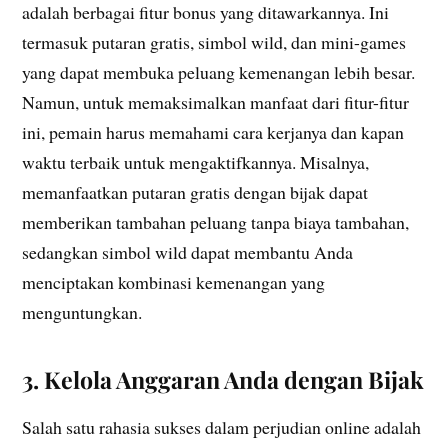
adalah berbagai fitur bonus yang ditawarkannya. Ini
termasuk putaran gratis, simbol wild, dan mini-games
yang dapat membuka peluang kemenangan lebih besar.
Namun, untuk memaksimalkan manfaat dari fitur-fitur
ini, pemain harus memahami cara kerjanya dan kapan
waktu terbaik untuk mengaktifkannya. Misalnya,
memanfaatkan putaran gratis dengan bijak dapat
memberikan tambahan peluang tanpa biaya tambahan,
sedangkan simbol wild dapat membantu Anda
menciptakan kombinasi kemenangan yang
menguntungkan.
3.
Kelola Anggaran Anda dengan Bijak
Salah satu rahasia sukses dalam perjudian online adalah