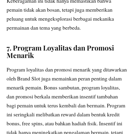
Keberagaman ini tidak hanya memastikan bahwa
pemain tidak akan bosan, tetapi juga memberikan
peluang untuk mengeksplorasi berbagai mekanika
permainan dan tema yang berbeda.
7. Program Loyalitas dan Promosi
Menarik
Program loyalitas dan promosi menarik yang ditawarkan
oleh Brand Slot juga memainkan peran penting dalam
menarik pemain. Bonus sambutan, program loyalitas,
dan promosi berkala memberikan insentif tambahan
bagi pemain untuk terus kembali dan bermain. Program
ini seringkali melibatkan reward dalam bentuk kredit
bonus, free spins, atau bahkan hadiah fisik. Insentif ini
tidak hanya meningkatkan pengalaman bermain, tetapi