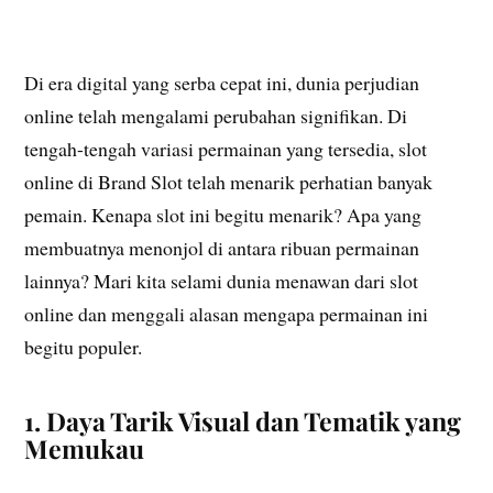
Di era digital yang serba cepat ini, dunia perjudian
online telah mengalami perubahan signifikan. Di
tengah-tengah variasi permainan yang tersedia, slot
online di Brand Slot telah menarik perhatian banyak
pemain. Kenapa slot ini begitu menarik? Apa yang
membuatnya menonjol di antara ribuan permainan
lainnya? Mari kita selami dunia menawan dari slot
online dan menggali alasan mengapa permainan ini
begitu populer.
1. Daya Tarik Visual dan Tematik yang
Memukau