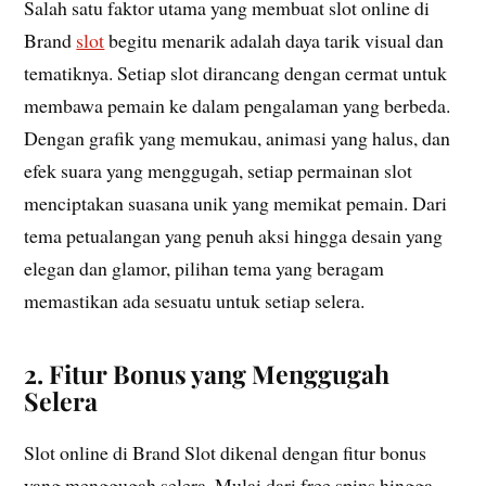
Salah satu faktor utama yang membuat slot online di
Brand
slot
begitu menarik adalah daya tarik visual dan
tematiknya. Setiap slot dirancang dengan cermat untuk
membawa pemain ke dalam pengalaman yang berbeda.
Dengan grafik yang memukau, animasi yang halus, dan
efek suara yang menggugah, setiap permainan slot
menciptakan suasana unik yang memikat pemain. Dari
tema petualangan yang penuh aksi hingga desain yang
elegan dan glamor, pilihan tema yang beragam
memastikan ada sesuatu untuk setiap selera.
2. Fitur Bonus yang Menggugah
Selera
Slot online di Brand Slot dikenal dengan fitur bonus
yang menggugah selera. Mulai dari free spins hingga