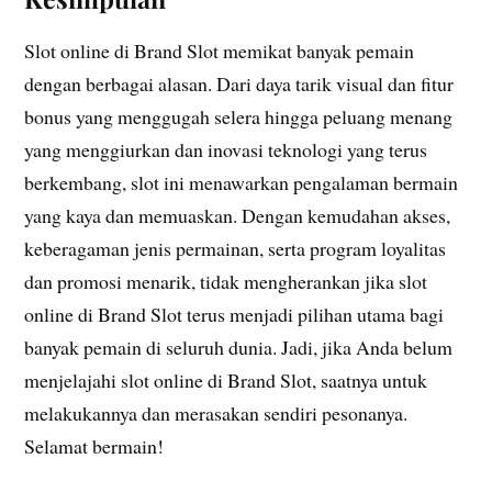
Slot online di Brand Slot memikat banyak pemain
dengan berbagai alasan. Dari daya tarik visual dan fitur
bonus yang menggugah selera hingga peluang menang
yang menggiurkan dan inovasi teknologi yang terus
berkembang, slot ini menawarkan pengalaman bermain
yang kaya dan memuaskan. Dengan kemudahan akses,
keberagaman jenis permainan, serta program loyalitas
dan promosi menarik, tidak mengherankan jika slot
online di Brand Slot terus menjadi pilihan utama bagi
banyak pemain di seluruh dunia. Jadi, jika Anda belum
menjelajahi slot online di Brand Slot, saatnya untuk
melakukannya dan merasakan sendiri pesonanya.
Selamat bermain!