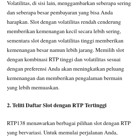
Volatilitas, di sisi lain, menggambarkan seberapa sering
dan seberapa besar pembayaran yang bisa Anda
harapkan. Slot dengan volatilitas rendah cenderung
memberikan kemenangan kecil secara lebih sering,
sementara slot dengan volatilitas tinggi memberikan
kemenangan besar namun lebih jarang. Memilih slot
dengan kombinasi RTP tinggi dan volatilitas sesuai
dengan preferensi Anda akan meningkatkan peluang
kemenangan dan memberikan pengalaman bermain
yang lebih memuaskan.
2. Teliti Daftar Slot dengan RTP Tertinggi
RTP138 menawarkan berbagai pilihan slot dengan RTP
yang bervariasi. Untuk memulai perjalanan Anda,