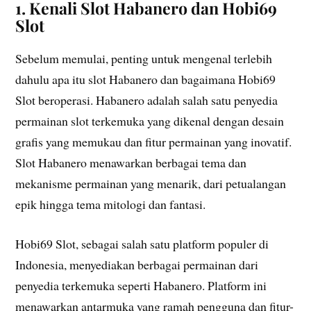
1. Kenali Slot Habanero dan Hobi69
Slot
Sebelum memulai, penting untuk mengenal terlebih
dahulu apa itu slot Habanero dan bagaimana Hobi69
Slot beroperasi. Habanero adalah salah satu penyedia
permainan slot terkemuka yang dikenal dengan desain
grafis yang memukau dan fitur permainan yang inovatif.
Slot Habanero menawarkan berbagai tema dan
mekanisme permainan yang menarik, dari petualangan
epik hingga tema mitologi dan fantasi.
Hobi69 Slot, sebagai salah satu platform populer di
Indonesia, menyediakan berbagai permainan dari
penyedia terkemuka seperti Habanero. Platform ini
menawarkan antarmuka yang ramah pengguna dan fitur-