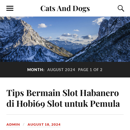
Cats And Dogs
MONTH:
AUGUST 2024
PAGE 1 OF 2
Tips Bermain Slot Habanero
di Hobi69 Slot untuk Pemula
ADMIN
AUGUST 18, 2024