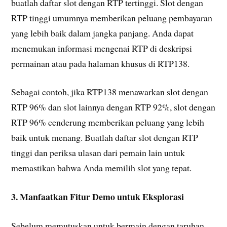
buatlah daftar slot dengan RTP tertinggi. Slot dengan
RTP tinggi umumnya memberikan peluang pembayaran
yang lebih baik dalam jangka panjang. Anda dapat
menemukan informasi mengenai RTP di deskripsi
permainan atau pada halaman khusus di RTP138.
Sebagai contoh, jika RTP138 menawarkan slot dengan
RTP 96% dan slot lainnya dengan RTP 92%, slot dengan
RTP 96% cenderung memberikan peluang yang lebih
baik untuk menang. Buatlah daftar slot dengan RTP
tinggi dan periksa ulasan dari pemain lain untuk
memastikan bahwa Anda memilih slot yang tepat.
3. Manfaatkan Fitur Demo untuk Eksplorasi
Sebelum memutuskan untuk bermain dengan taruhan