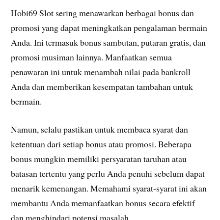
Hobi69 Slot sering menawarkan berbagai bonus dan
promosi yang dapat meningkatkan pengalaman bermain
Anda. Ini termasuk bonus sambutan, putaran gratis, dan
promosi musiman lainnya. Manfaatkan semua
penawaran ini untuk menambah nilai pada bankroll
Anda dan memberikan kesempatan tambahan untuk
bermain.
Namun, selalu pastikan untuk membaca syarat dan
ketentuan dari setiap bonus atau promosi. Beberapa
bonus mungkin memiliki persyaratan taruhan atau
batasan tertentu yang perlu Anda penuhi sebelum dapat
menarik kemenangan. Memahami syarat-syarat ini akan
membantu Anda memanfaatkan bonus secara efektif
dan menghindari potensi masalah.