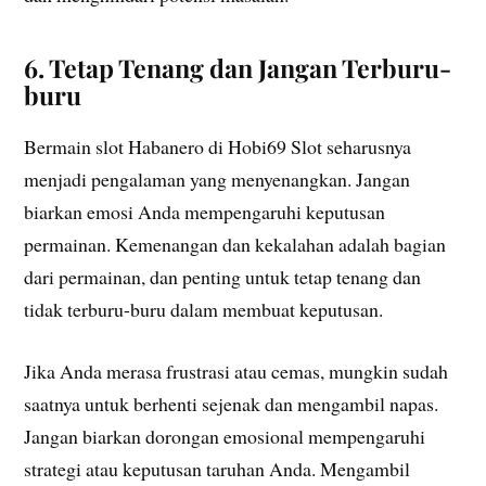
6. Tetap Tenang dan Jangan Terburu-
buru
Bermain slot Habanero di Hobi69 Slot seharusnya
menjadi pengalaman yang menyenangkan. Jangan
biarkan emosi Anda mempengaruhi keputusan
permainan. Kemenangan dan kekalahan adalah bagian
dari permainan, dan penting untuk tetap tenang dan
tidak terburu-buru dalam membuat keputusan.
Jika Anda merasa frustrasi atau cemas, mungkin sudah
saatnya untuk berhenti sejenak dan mengambil napas.
Jangan biarkan dorongan emosional mempengaruhi
strategi atau keputusan taruhan Anda. Mengambil