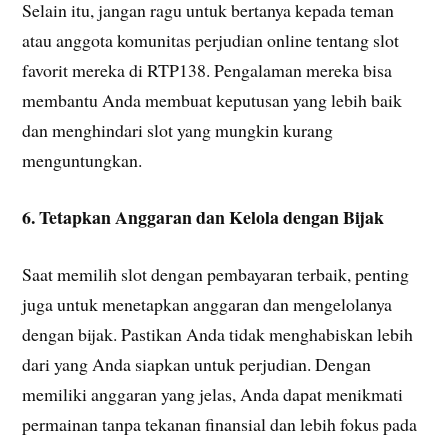
Selain itu, jangan ragu untuk bertanya kepada teman
atau anggota komunitas perjudian online tentang slot
favorit mereka di RTP138. Pengalaman mereka bisa
membantu Anda membuat keputusan yang lebih baik
dan menghindari slot yang mungkin kurang
menguntungkan.
6. Tetapkan Anggaran dan Kelola dengan Bijak
Saat memilih slot dengan pembayaran terbaik, penting
juga untuk menetapkan anggaran dan mengelolanya
dengan bijak. Pastikan Anda tidak menghabiskan lebih
dari yang Anda siapkan untuk perjudian. Dengan
memiliki anggaran yang jelas, Anda dapat menikmati
permainan tanpa tekanan finansial dan lebih fokus pada