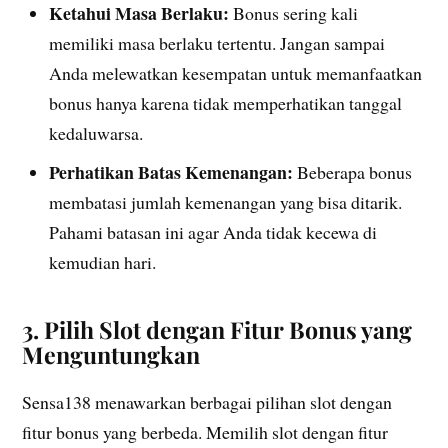
Ketahui Masa Berlaku:
Bonus sering kali
memiliki masa berlaku tertentu. Jangan sampai
Anda melewatkan kesempatan untuk memanfaatkan
bonus hanya karena tidak memperhatikan tanggal
kedaluwarsa.
Perhatikan Batas Kemenangan:
Beberapa bonus
membatasi jumlah kemenangan yang bisa ditarik.
Pahami batasan ini agar Anda tidak kecewa di
kemudian hari.
3. Pilih Slot dengan Fitur Bonus yang
Menguntungkan
Sensa138 menawarkan berbagai pilihan slot dengan
fitur bonus yang berbeda. Memilih slot dengan fitur