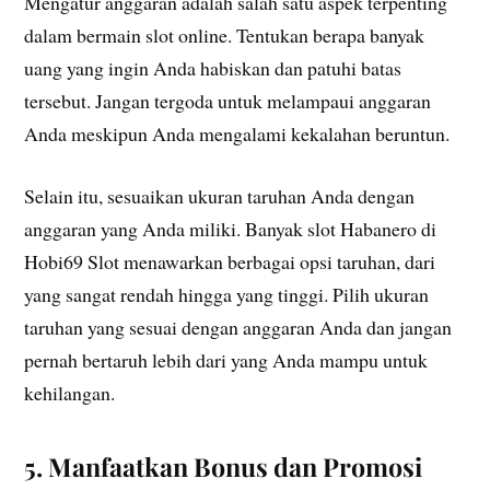
Mengatur anggaran adalah salah satu aspek terpenting
dalam bermain slot online. Tentukan berapa banyak
uang yang ingin Anda habiskan dan patuhi batas
tersebut. Jangan tergoda untuk melampaui anggaran
Anda meskipun Anda mengalami kekalahan beruntun.
Selain itu, sesuaikan ukuran taruhan Anda dengan
anggaran yang Anda miliki. Banyak slot Habanero di
Hobi69 Slot menawarkan berbagai opsi taruhan, dari
yang sangat rendah hingga yang tinggi. Pilih ukuran
taruhan yang sesuai dengan anggaran Anda dan jangan
pernah bertaruh lebih dari yang Anda mampu untuk
kehilangan.
5. Manfaatkan Bonus dan Promosi