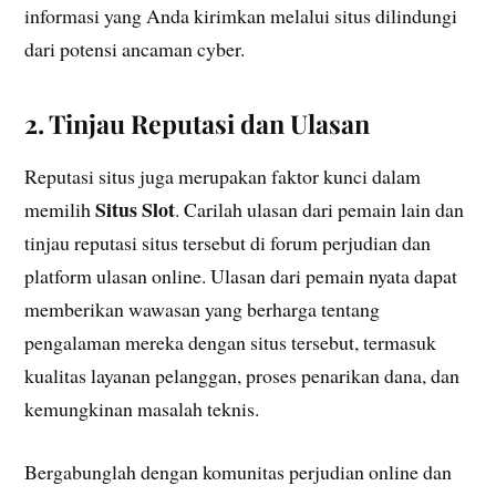
informasi yang Anda kirimkan melalui situs dilindungi
dari potensi ancaman cyber.
2. Tinjau Reputasi dan Ulasan
Reputasi situs juga merupakan faktor kunci dalam
Situs Slot
memilih
. Carilah ulasan dari pemain lain dan
tinjau reputasi situs tersebut di forum perjudian dan
platform ulasan online. Ulasan dari pemain nyata dapat
memberikan wawasan yang berharga tentang
pengalaman mereka dengan situs tersebut, termasuk
kualitas layanan pelanggan, proses penarikan dana, dan
kemungkinan masalah teknis.
Bergabunglah dengan komunitas perjudian online dan