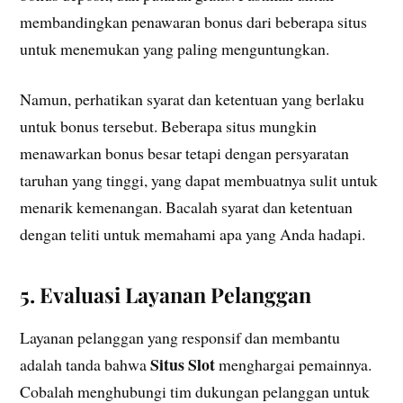
membandingkan penawaran bonus dari beberapa situs
untuk menemukan yang paling menguntungkan.
Namun, perhatikan syarat dan ketentuan yang berlaku
untuk bonus tersebut. Beberapa situs mungkin
menawarkan bonus besar tetapi dengan persyaratan
taruhan yang tinggi, yang dapat membuatnya sulit untuk
menarik kemenangan. Bacalah syarat dan ketentuan
dengan teliti untuk memahami apa yang Anda hadapi.
5. Evaluasi Layanan Pelanggan
Layanan pelanggan yang responsif dan membantu
Situs Slot
adalah tanda bahwa
menghargai pemainnya.
Cobalah menghubungi tim dukungan pelanggan untuk