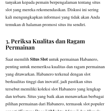
tanyakan kepada pemain berpengalaman tentang situs
slot yang mereka rekomendasikan. Diskusi ini sering
kali mengungkapkan informasi yang tidak akan Anda
temukan di halaman promosi situs itu sendiri.
3. Periksa Kualitas dan Ragam
Permainan
Situs Slot
Saat memilih
untuk permainan Habanero,
penting untuk memeriksa kualitas dan ragam permainan
yang ditawarkan. Habanero terkenal dengan slot
berkualitas tinggi dan inovatif, jadi pastikan situs
tersebut memiliki koleksi slot Habanero yang lengkap
dan terbaru. Situs yang baik akan menawarkan berbagai
pilihan permainan dari Habanero, termasuk slot populer
seperti “Fortune Dogs,” “Mighty Africa,” dan “Jungle