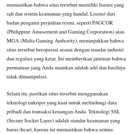
memastikan bahwa situs tersebut memiliki lisensi yang
sah dan sistem keamanan yang handal. Lisensi dari
badan pengatur perjudian resmi, seperti PAGCOR
(Philippine Amusement and Gaming Corporation) atau
MGA (Malta Gaming Authority), menunjukkan bahwa
situs tersebut beroperasi sesuai dengan standar industri
dan regulasi yang ketat. Ini memberikan jaminan bahwa
permainan yang Anda mainkan adalah adil dan hasilnya
tidak dimanipulasi.
Selain itu, pastikan situs tersebut menggunakan
teknologi enkripsi yang kuat untuk melindungi data
pribadi dan transaksi keuangan Anda. Teknologi SSL
(Secure Socket Layer) adalah standar keamanan yang
harus dicari, karena ini memastikan bahwa semua