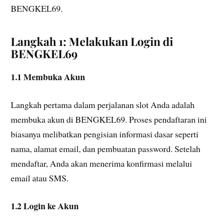
BENGKEL69.
Langkah 1: Melakukan Login di
BENGKEL69
1.1 Membuka Akun
Langkah pertama dalam perjalanan slot Anda adalah
membuka akun di BENGKEL69. Proses pendaftaran ini
biasanya melibatkan pengisian informasi dasar seperti
nama, alamat email, dan pembuatan password. Setelah
mendaftar, Anda akan menerima konfirmasi melalui
email atau SMS.
1.2 Login ke Akun