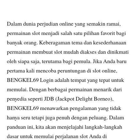
Dalam dunia perjudian online yang semakin ramai,
permainan slot menjadi salah satu pilihan favorit bagi
banyak orang. Keberagaman tema dan kesederhanaan
permainan membuat slot mudah diakses dan dinikmati
oleh siapa saja, terutama bagi pemula. Jika Anda baru
pertama kali mencoba peruntungan di slot online,
BENGKEL69 Login adalah tempat yang tepat untuk
memulai. Dengan berbagai permainan menarik dari
penyedia seperti JDB (Jackpot Delight Borneo),
BENGKEL69 menawarkan pengalaman yang tidak
hanya seru tetapi juga penuh dengan peluang. Dalam
panduan ini, kita akan menjelajahi langkah-langkah
dasar untuk memulai perjalanan slot Anda di