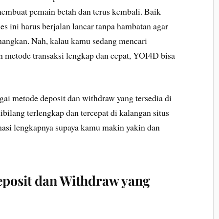
 membuat pemain betah dan terus kembali. Baik
s ini harus berjalan lancar tanpa hambatan agar
angkan. Nah, kalau kamu sedang mencari
n metode transaksi lengkap dan cepat, YOI4D bisa
gai metode deposit dan withdraw yang tersedia di
dibilang terlengkap dan tercepat di kalangan situs
rmasi lengkapnya supaya kamu makin yakin dan
posit dan Withdraw yang