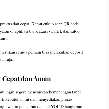
 praktis dan cepat. Kamu cukup scan QR code
aran di aplikasi bank atau e-wallet, dan saldo
kamu.
mastikan semua pemain bisa melakukan deposit
na saja.
g Cepat dan Aman
amu ingin segera mencairkan kemenangan tanpa
i kebutuhan ini dan menyediakan proses
nya, waktu pencairan dana di YOI4D hanya butuh