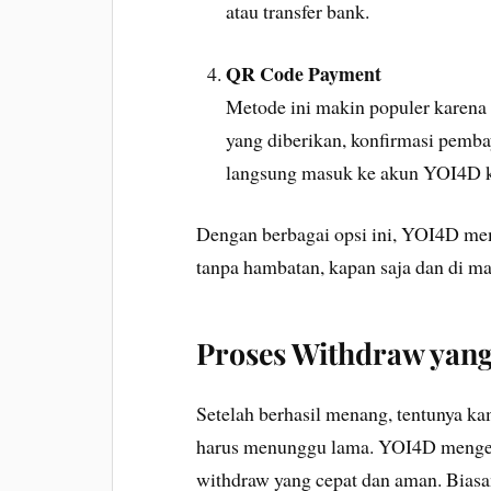
atau transfer bank.
QR Code Payment
Metode ini makin populer karena
yang diberikan, konfirmasi pembay
langsung masuk ke akun YOI4D 
Dengan berbagai opsi ini, YOI4D me
tanpa hambatan, kapan saja dan di ma
Proses Withdraw yan
Setelah berhasil menang, tentunya k
harus menunggu lama. YOI4D mengert
withdraw yang cepat dan aman. Biasa