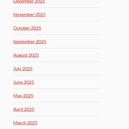
December 2025
November 2025
October 2025
September 2025
August 2025
July 2025
June 2025
May 2025
April 2025
March 2025