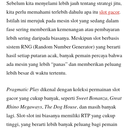
Sebelum kita menyelami lebih jauh tentang strategi jitu,
kita perlu memahami terlebih dahulu apa itu
slot gacor
.
Istilah ini merujuk pada mesin slot yang sedang dalam
fase sering memberikan kemenangan atau pembayaran
lebih sering daripada biasanya. Meskipun slot berbasis
sistem RNG (Random Number Generator) yang berarti
hasil setiap putaran acak, banyak pemain percaya bahwa
ada mesin yang lebih “panas” dan memberikan peluang
lebih besar di waktu tertentu.
Pragmatic Play
dikenal dengan koleksi permainan slot
gacor yang cukup banyak, seperti
Sweet Bonanza
,
Great
Rhino Megaways
,
The Dog House
, dan masih banyak
lagi. Slot-slot ini biasanya memiliki RTP yang cukup
tinggi, yang berarti lebih banyak peluang bagi pemain