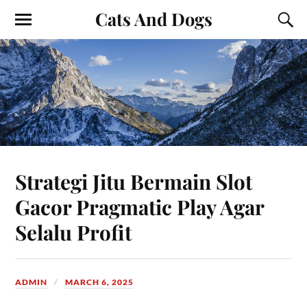
Cats And Dogs
Strategi Jitu Bermain Slot
Gacor Pragmatic Play Agar
Selalu Profit
ADMIN
MARCH 6, 2025