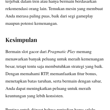
terjebak dalam tren atau hanya bermain berdasarkan
rekomendasi orang lain. Temukan mesin yang membuat
Anda merasa paling puas, baik dari segi gameplay
maupun potensi kemenangan.
Kesimpulan
Bermain slot gacor dari
Pragmatic Play
memang
menawarkan banyak peluang untuk meraih kemenangan
besar, tetapi tentu saja membutuhkan strategi yang baik.
Dengan memahami RTP, memanfaatkan fitur bonus,
menetapkan batas taruhan, serta bermain dengan sabar,
Anda dapat meningkatkan peluang untuk meraih
keuntungan yang lebih konsisten.
Penting untuk diingat bahwa perjudian harus selalu