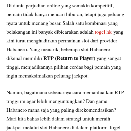
Di dunia perjudian online yang semakin kompetitif,
pemain tidak hanya mencari hiburan, tetapi juga peluang
nyata untuk menang besar. Salah satu kombinasi yang
belakangan ini banyak dibicarakan adalah
togel hk
yang
kini turut menghadirkan permainan slot dari provider
Habanero. Yang menarik, beberapa slot Habanero
RTP (Return to Player)
dikenal memiliki
yang sangat
tinggi, menjadikannya pilihan cerdas bagi pemain yang
ingin memaksimalkan peluang jackpot.
Namun, bagaimana sebenarnya cara memanfaatkan RTP
tinggi ini agar lebih menguntungkan? Dan game
Habanero mana saja yang paling direkomendasikan?
Mari kita bahas lebih dalam strategi untuk meraih
jackpot melalui slot Habanero di dalam platform Togel