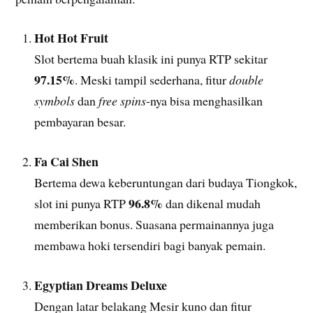
Hot Hot Fruit
Slot bertema buah klasik ini punya RTP sekitar
97.15%
. Meski tampil sederhana, fitur
double
symbols
dan
free spins
-nya bisa menghasilkan
pembayaran besar.
Fa Cai Shen
Bertema dewa keberuntungan dari budaya Tiongkok,
96.8%
slot ini punya RTP
dan dikenal mudah
memberikan bonus. Suasana permainannya juga
membawa hoki tersendiri bagi banyak pemain.
Egyptian Dreams Deluxe
Dengan latar belakang Mesir kuno dan fitur