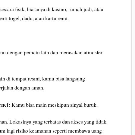
secara fisik, biasanya di kasino, rumah judi, atau
rti togel, dadu, atau kartu remi.
mu dengan pemain lain dan merasakan atmosfer
in di tempat resmi, kamu bisa langsung
erjalan dengan aman.
rnet:
Kamu bisa main meskipun sinyal buruk.
an. Lokasinya yang terbatas dan akses yang tidak
um lagi risiko keamanan seperti membawa uang