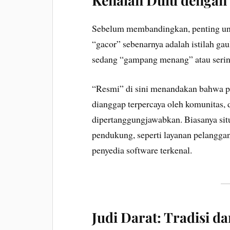
Sebelum membandingkan, penting unt
“gacor” sebenarnya adalah istilah gau
sedang “gampang menang” atau serin
“Resmi” di sini menandakan bahwa pe
dianggap terpercaya oleh komunitas, 
dipertanggungjawabkan. Biasanya situ
pendukung, seperti layanan pelanggan 
penyedia software terkenal.
Judi Darat: Tradisi da