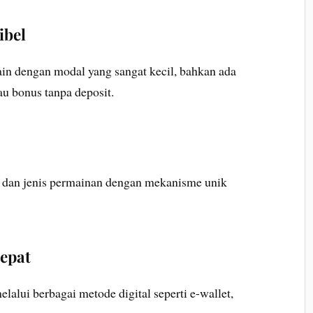
ibel
ain dengan modal yang sangat kecil, bahkan ada
u bonus tanpa deposit.
a dan jenis permainan dengan mekanisme unik
epat
elalui berbagai metode digital seperti e-wallet,