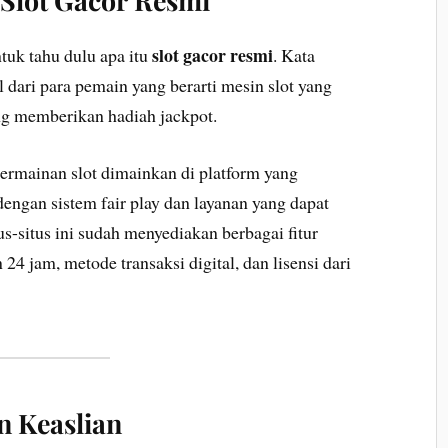
slot gacor resmi
uk tahu dulu apa itu
. Kata
l dari para pemain yang berarti mesin slot yang
g memberikan hadiah jackpot.
rmainan slot dimainkan di platform yang
dengan sistem fair play dan layanan yang dapat
s-situs ini sudah menyediakan berbagai fitur
24 jam, metode transaksi digital, dan lisensi dari
n Keaslian