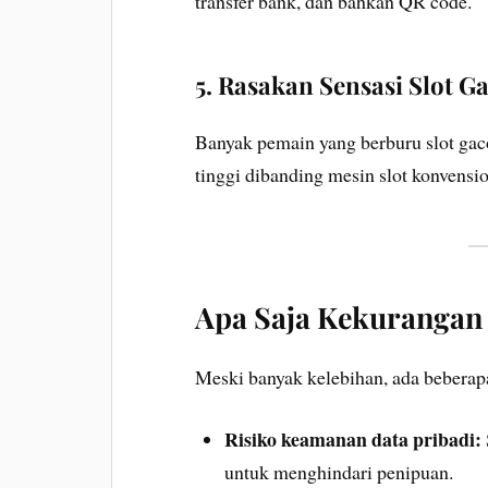
transfer bank, dan bahkan QR code.
5.
Rasakan Sensasi Slot G
Banyak pemain yang berburu slot gac
tinggi dibanding mesin slot konvensio
Apa Saja Kekurangan 
Meski banyak kelebihan, ada beberapa
Risiko keamanan data pribadi:
untuk menghindari penipuan.