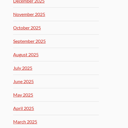
December 2025
November 2025
October 2025
September 2025
August 2025
July 2025
June 2025
May 2025
April 2025
March 2025