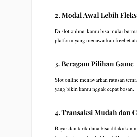
2.
Modal Awal Lebih Fleks
Di slot online, kamu bisa mulai berm
platform yang menawarkan freebet ata
3.
Beragam Pilihan Game
Slot online menawarkan ratusan tem
yang bikin kamu nggak cepat bosan.
4.
Transaksi Mudah dan C
Bayar dan tarik dana bisa dilakukan m