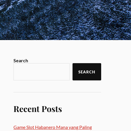
Search
SEARCH
Recent Posts
Game Slot Habanero Mana yang Paling