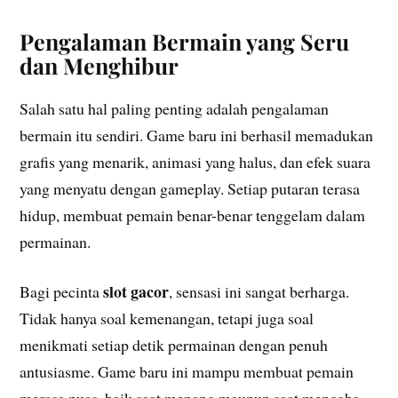
Pengalaman Bermain yang Seru
dan Menghibur
Salah satu hal paling penting adalah pengalaman
bermain itu sendiri. Game baru ini berhasil memadukan
grafis yang menarik, animasi yang halus, dan efek suara
yang menyatu dengan gameplay. Setiap putaran terasa
hidup, membuat pemain benar-benar tenggelam dalam
permainan.
slot gacor
Bagi pecinta
, sensasi ini sangat berharga.
Tidak hanya soal kemenangan, tetapi juga soal
menikmati setiap detik permainan dengan penuh
antusiasme. Game baru ini mampu membuat pemain