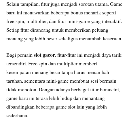
Selain tampilan, fitur juga menjadi sorotan utama. Game
baru ini menawarkan beberapa bonus menarik seperti
free spin, multiplier, dan fitur mini-game yang interaktif.
Setiap fitur dirancang untuk memberikan peluang
menang yang lebih besar sekaligus menambah keseruan.
slot gacor
Bagi pemain
, fitur-fitur ini menjadi daya tarik
tersendiri. Free spin dan multiplier memberi
kesempatan menang besar tanpa harus menambah
taruhan, sementara mini-game membuat sesi bermain
tidak monoton. Dengan adanya berbagai fitur bonus ini,
game baru ini terasa lebih hidup dan menantang
dibandingkan beberapa game slot lain yang lebih
sederhana.