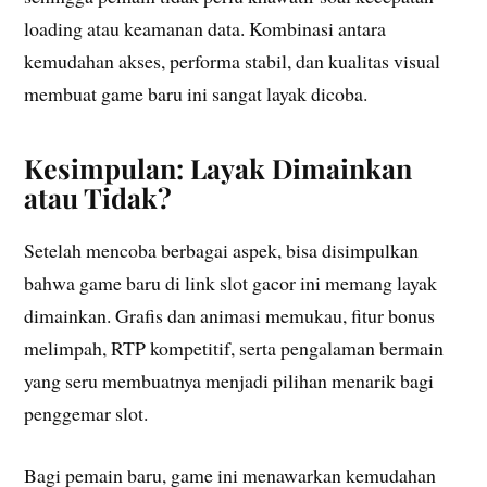
loading atau keamanan data. Kombinasi antara
kemudahan akses, performa stabil, dan kualitas visual
membuat game baru ini sangat layak dicoba.
Kesimpulan: Layak Dimainkan
atau Tidak?
Setelah mencoba berbagai aspek, bisa disimpulkan
bahwa game baru di link slot gacor ini memang layak
dimainkan. Grafis dan animasi memukau, fitur bonus
melimpah, RTP kompetitif, serta pengalaman bermain
yang seru membuatnya menjadi pilihan menarik bagi
penggemar slot.
Bagi pemain baru, game ini menawarkan kemudahan