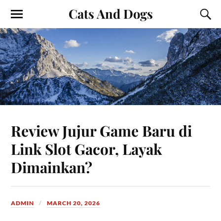
Cats And Dogs
Review Jujur Game Baru di
Link Slot Gacor, Layak
Dimainkan?
ADMIN
MARCH 20, 2026