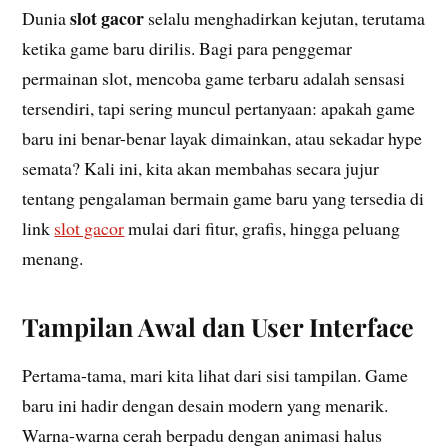
slot gacor
Dunia
selalu menghadirkan kejutan, terutama
ketika game baru dirilis. Bagi para penggemar
permainan slot, mencoba game terbaru adalah sensasi
tersendiri, tapi sering muncul pertanyaan: apakah game
baru ini benar-benar layak dimainkan, atau sekadar hype
semata? Kali ini, kita akan membahas secara jujur
tentang pengalaman bermain game baru yang tersedia di
link
slot gacor
mulai dari fitur, grafis, hingga peluang
menang.
Tampilan Awal dan User Interface
Pertama-tama, mari kita lihat dari sisi tampilan. Game
baru ini hadir dengan desain modern yang menarik.
Warna-warna cerah berpadu dengan animasi halus