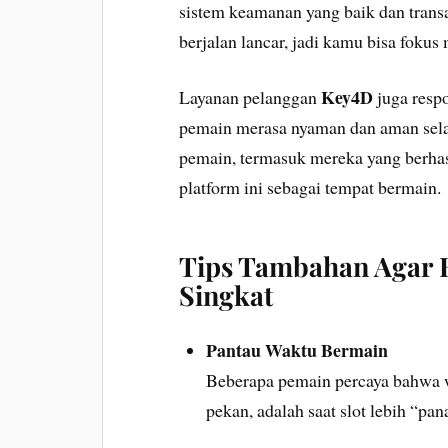
sistem keamanan yang baik dan transa
berjalan lancar, jadi kamu bisa foku
Key4D
Layanan pelanggan
juga resp
pemain merasa nyaman dan aman sel
pemain, termasuk mereka yang berha
platform ini sebagai tempat bermain.
Tips Tambahan Agar 
Singkat
Pantau Waktu Bermain
Beberapa pemain percaya bahwa wa
pekan, adalah saat slot lebih “pa