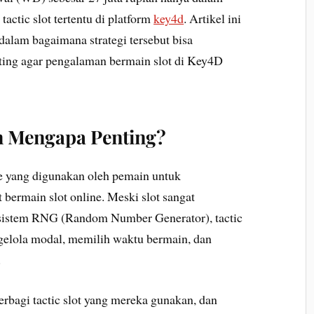
ctic slot tertentu di platform
key4d
. Artikel ini
alam bagaimana strategi tersebut bisa
enting agar pengalaman bermain slot di Key4D
an Mengapa Penting?
ode yang digunakan oleh pemain untuk
ermain slot online. Meski slot sangat
sistem RNG (Random Number Generator), tactic
elola modal, memilih waktu bermain, dan
.
erbagi tactic slot yang mereka gunakan, dan