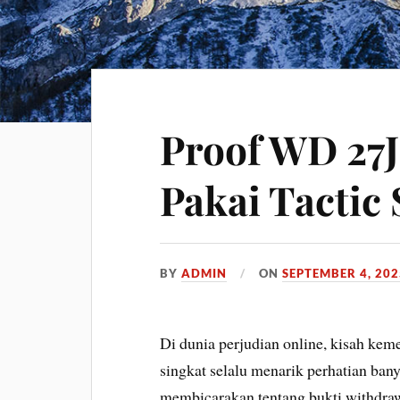
Proof WD 27J
Pakai Tactic
BY
ADMIN
ON
SEPTEMBER 4, 202
Di dunia perjudian online, kisah kem
singkat selalu menarik perhatian ban
membicarakan tentang bukti withdraw