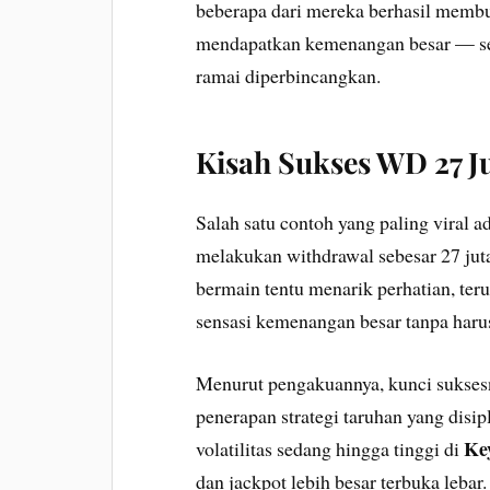
beberapa dari mereka berhasil memb
mendapatkan kemenangan besar — sep
ramai diperbincangkan.
Kisah Sukses WD 27 J
Salah satu contoh yang paling viral a
melakukan withdrawal sebesar 27 juta
bermain tentu menarik perhatian, te
sensasi kemenangan besar tanpa haru
Menurut pengakuannya, kunci suksesny
penerapan strategi taruhan yang disi
Ke
volatilitas sedang hingga tinggi di
dan jackpot lebih besar terbuka lebar.