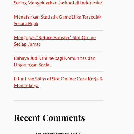
Sering Mengeluarkan Jackpot di Indonesia?
Menafsirkan Statistik Game (Jika Tersedia)
Secara Bijak
Mengupas “Return Booster” Slot Online
Setiap Jumat
Bahaya Judi Online bagi Komunitas dan
Lingkungan Sosial
Fitur Free Spins di Slot Online: Cara Kerja &
Menariknya
Recent Comments
No comments to show.