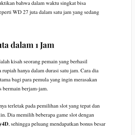
uktikan bahwa dalam waktu singkat bisa
erti WD 27 juta dalam satu jam yang sedang
uta dalam 1 Jam
dalah kisah seorang pemain yang berhasil
 rupiah hanya dalam durasi satu jam. Cara dia
rutama bagi para pemula yang ingin merasakan
s bermain berjam-jam.
a terletak pada pemilihan slot yang tepat dan
plin. Dia memilih beberapa game slot dengan
y4D
, sehingga peluang mendapatkan bonus besar