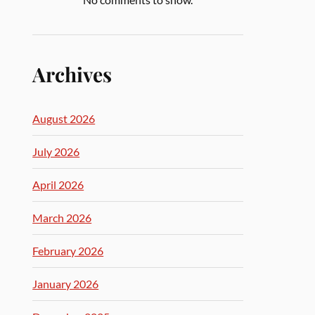
Archives
August 2026
July 2026
April 2026
March 2026
February 2026
January 2026