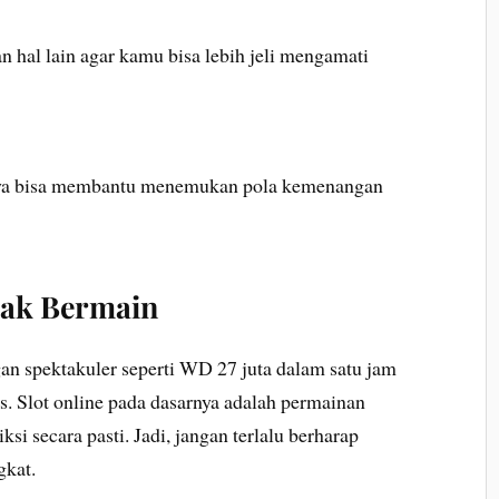
 hal lain agar kamu bisa lebih jeli mengamati
nya bisa membantu menemukan pola kemenangan
ijak Bermain
an spektakuler seperti WD 27 juta dalam satu jam
tis. Slot online pada dasarnya adalah permainan
si secara pasti. Jadi, jangan terlalu berharap
gkat.