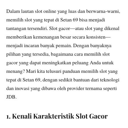
Dalam lautan slot online yang luas dan berwarna-warni,
memilih slot yang tepat di Setan 69 bisa menjadi
tantangan tersendiri. Slot gacor—atau slot yang dikenal
memberikan kemenangan besar secara konsisten—
menjadi incaran banyak pemain. Dengan banyaknya
pilihan yang tersedia, bagaimana cara memilih slot
gacor yang dapat meningkatkan peluang Anda untuk
menang? Mari kita telusuri panduan memilih slot yang
tepat di Setan 69, dengan sedikit bantuan dari teknologi
dan inovasi yang dibawa oleh provider ternama seperti
JDB.
1. Kenali Karakteristik Slot Gacor