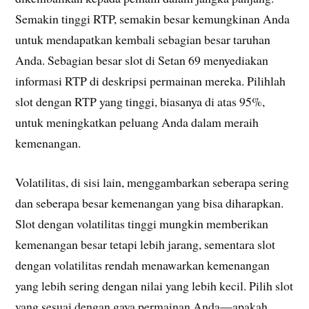
Semakin tinggi RTP, semakin besar kemungkinan Anda
untuk mendapatkan kembali sebagian besar taruhan
Anda. Sebagian besar slot di Setan 69 menyediakan
informasi RTP di deskripsi permainan mereka. Pilihlah
slot dengan RTP yang tinggi, biasanya di atas 95%,
untuk meningkatkan peluang Anda dalam meraih
kemenangan.
Volatilitas, di sisi lain, menggambarkan seberapa sering
dan seberapa besar kemenangan yang bisa diharapkan.
Slot dengan volatilitas tinggi mungkin memberikan
kemenangan besar tetapi lebih jarang, sementara slot
dengan volatilitas rendah menawarkan kemenangan
yang lebih sering dengan nilai yang lebih kecil. Pilih slot
yang sesuai dengan gaya permainan Anda—apakah