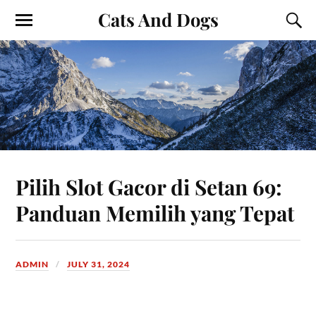
Cats And Dogs
Pilih Slot Gacor di Setan 69:
Panduan Memilih yang Tepat
ADMIN
JULY 31, 2024