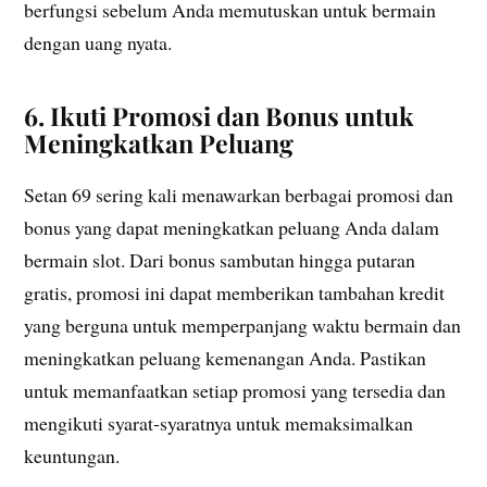
berfungsi sebelum Anda memutuskan untuk bermain
dengan uang nyata.
6. Ikuti Promosi dan Bonus untuk
Meningkatkan Peluang
Setan 69 sering kali menawarkan berbagai promosi dan
bonus yang dapat meningkatkan peluang Anda dalam
bermain slot. Dari bonus sambutan hingga putaran
gratis, promosi ini dapat memberikan tambahan kredit
yang berguna untuk memperpanjang waktu bermain dan
meningkatkan peluang kemenangan Anda. Pastikan
untuk memanfaatkan setiap promosi yang tersedia dan
mengikuti syarat-syaratnya untuk memaksimalkan
keuntungan.