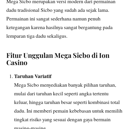
Mega Sicbo merupakan versi modern dari permainan
dadu tradisional Sicbo yang sudah ada sejak lama.
Permainan ini sangat sederhana namun penuh
ketegangan karena hasilnya sangat bergantung pada
lemparan tiga dadu sekaligus.
Fitur Unggulan Mega Sicbo di Ion
Casino
Taruhan Variatif
Mega Sicbo menyediakan banyak pilihan taruhan,
mulai dari taruhan kecil seperti angka tertentu
keluar, hingga taruhan besar seperti kombinasi total
dadu. Ini memberi pemain kebebasan untuk memilih
tingkat risiko yang sesuai dengan gaya bermain
masing-masing.