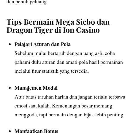
dan penuh peluang.
Tips Bermain Mega Sicbo dan
Dragon Tiger di Ion Casino
Pelajari Aturan dan Pola
Sebelum mulai bertaruh dengan uang asli, coba
pahami dulu aturan dan amati pola hasil permainan
melalui fitur statistik yang tersedia.
Manajemen Modal
Atur batas taruhan harian dan jangan terlalu terbawa
emosi saat kalah. Kemenangan besar memang
menggoda, tapi bermain dengan bijak lebih penting.
Manfaatkan Bonus