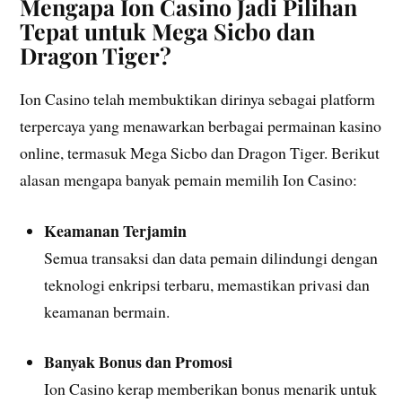
Mengapa Ion Casino Jadi Pilihan
Tepat untuk Mega Sicbo dan
Dragon Tiger?
Ion Casino telah membuktikan dirinya sebagai platform
terpercaya yang menawarkan berbagai permainan kasino
online, termasuk Mega Sicbo dan Dragon Tiger. Berikut
alasan mengapa banyak pemain memilih Ion Casino:
Keamanan Terjamin
Semua transaksi dan data pemain dilindungi dengan
teknologi enkripsi terbaru, memastikan privasi dan
keamanan bermain.
Banyak Bonus dan Promosi
Ion Casino kerap memberikan bonus menarik untuk