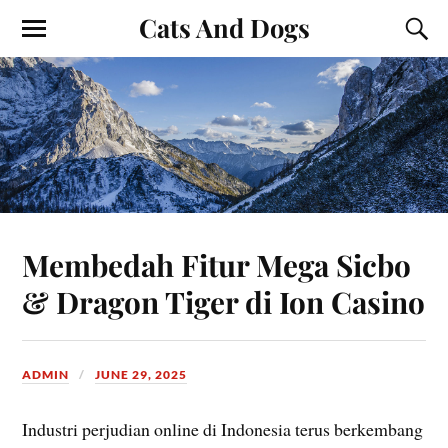
Cats And Dogs
Membedah Fitur Mega Sicbo
& Dragon Tiger di Ion Casino
ADMIN
JUNE 29, 2025
Industri perjudian online di Indonesia terus berkembang