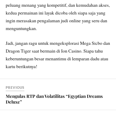
peluang menang yang kompetitif, dan kemudahan akses,
kedua permainan ini layak dicoba oleh siapa saja yang
ingin merasakan pengalaman judi online yang seru dan
menguntungkan.
Jadi, jangan ragu untuk mengeksplorasi Mega Sicbo dan
Dragon Tiger saat bermain di Ion Casino. Siapa tahu
keberuntungan besar menantimu di lemparan dadu atau
kartu berikutnya!
PREVIOUS
Mengulas RTP dan Volatilitas “Egyptian Dreams
Deluxe”