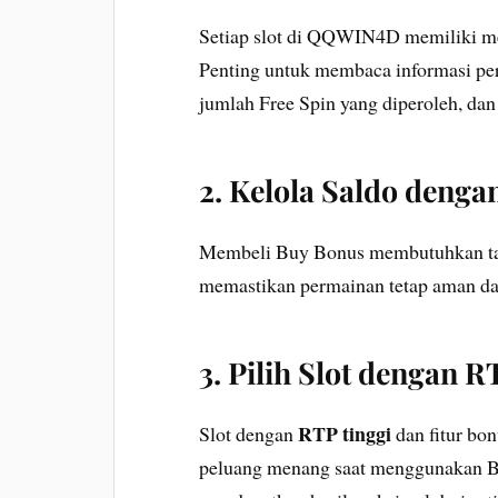
Setiap slot di QQWIN4D memiliki m
Penting untuk membaca informasi per
jumlah Free Spin yang diperoleh, dan
2. Kelola Saldo denga
Membeli Buy Bonus membutuhkan tar
memastikan permainan tetap aman dan
3. Pilih Slot dengan R
RTP tinggi
Slot dengan
dan fitur bo
peluang menang saat menggunakan B