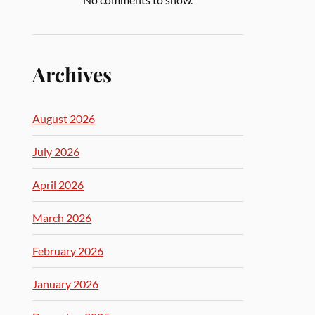
Archives
August 2026
July 2026
April 2026
March 2026
February 2026
January 2026