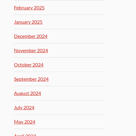
February 2025
January 2025
December 2024
November 2024
October 2024
September 2024
August 2024
July 2024
May 2024
April 2024