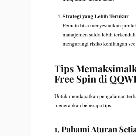
Strategi yang Lebih Terukur
Pemain bisa menyesuaikan jumlah
manajemen saldo lebih terkendali
mengurangi risiko kehilangan seca
Tips Memaksimalk
Free Spin di QQW
Untuk mendapatkan pengalaman terbaik
menerapkan beberapa tips:
1. Pahami Aturan Seti