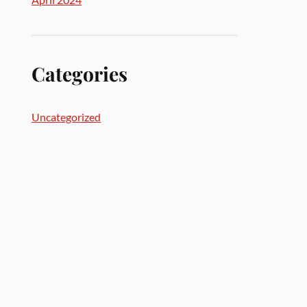
Categories
Uncategorized