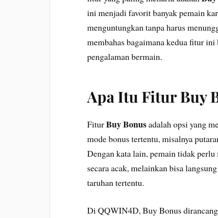
ini menjadi favorit banyak pemain k
menguntungkan tanpa harus menunggu 
membahas bagaimana kedua fitur ini 
pengalaman bermain.
Apa Itu Fitur Buy
Buy Bonus
Fitur
adalah opsi yang m
mode bonus tertentu, misalnya putara
Dengan kata lain, pemain tidak per
secara acak, melainkan bisa langsun
taruhan tertentu.
Di QQWIN4D, Buy Bonus dirancang a