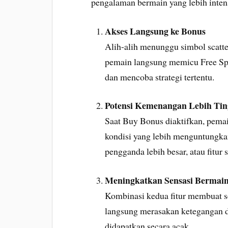
pengalaman bermain yang lebih intens
Akses Langsung ke Bonus
Alih-alih menunggu simbol scat
pemain langsung memicu Free Spi
dan mencoba strategi tertentu.
Potensi Kemenangan Lebih Tin
Saat Buy Bonus diaktifkan, pema
kondisi yang lebih menguntungkan
pengganda lebih besar, atau fitur s
Meningkatkan Sensasi Bermai
Kombinasi kedua fitur membuat se
langsung merasakan ketegangan da
didapatkan secara acak.