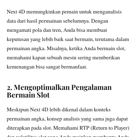
Next 4D memungkinkan pemain untuk menganalisis
data dari hasil permainan sebelumnya. Dengan
mengamati pola dan tren, Anda bisa membuat
keputusan yang lebih baik saat bermain, terutama dalam
permainan angka. Misalnya, ketika Anda bermain slot,
memahami kapan sebuah mesin sering memberikan
kemenangan bisa sangat bermanfaat.
2.
Mengoptimalkan Pengalaman
Bermain Slot
Meskipun Next 4D lebih dikenal dalam konteks
permainan angka, konsep analisis yang sama juga dapat
diterapkan pada slot. Memahami RTP (Return to Player)
dan volatilitas slot yang Anda mainkan membantu Anda