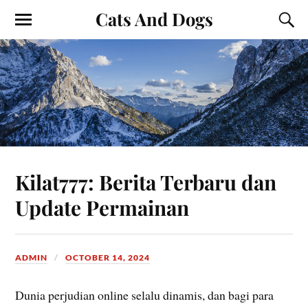
Cats And Dogs
Kilat777: Berita Terbaru dan
Update Permainan
ADMIN
OCTOBER 14, 2024
Dunia perjudian online selalu dinamis, dan bagi para