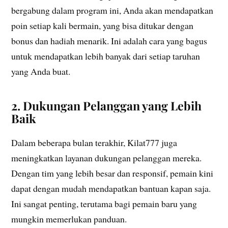
bergabung dalam program ini, Anda akan mendapatkan
poin setiap kali bermain, yang bisa ditukar dengan
bonus dan hadiah menarik. Ini adalah cara yang bagus
untuk mendapatkan lebih banyak dari setiap taruhan
yang Anda buat.
2.
Dukungan Pelanggan yang Lebih
Baik
Dalam beberapa bulan terakhir, Kilat777 juga
meningkatkan layanan dukungan pelanggan mereka.
Dengan tim yang lebih besar dan responsif, pemain kini
dapat dengan mudah mendapatkan bantuan kapan saja.
Ini sangat penting, terutama bagi pemain baru yang
mungkin memerlukan panduan.