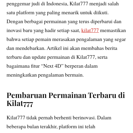
penggemar judi di Indonesia, Kilat777 menjadi salah
satu platform yang paling menarik untuk diikuti.
Dengan berbagai permainan yang terus diperbarui dan
inovasi baru yang hadir setiap saat,
kilat777
memastikan
bahwa setiap pemain merasakan pengalaman yang segar
dan mendebarkan. Artikel ini akan membahas berita
terbaru dan update permainan di Kilat777, serta
bagaimana fitur “Next 4D” berperan dalam
meningkatkan pengalaman bermain.
Pembaruan Permainan Terbaru di
Kilat777
Kilat777 tidak pernah berhenti berinovasi. Dalam
beberapa bulan terakhir, platform ini telah