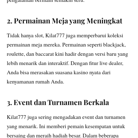
2.
Permainan Meja yang Meningkat
Tidak hanya slot, Kilat777 juga memperbarui koleksi
permainan meja mereka. Permainan seperti blackjack,
roulette, dan baccarat kini hadir dengan versi baru yang
lebih menarik dan interaktif. Dengan fitur live dealer,
Anda bisa merasakan suasana kasino nyata dari
kenyamanan rumah Anda.
3.
Event dan Turnamen Berkala
Kilat777 juga sering mengadakan event dan turnamen
yang menarik. Ini memberi pemain kesempatan untuk
bersaing dan meraih hadiah besar. Dalam beberapa