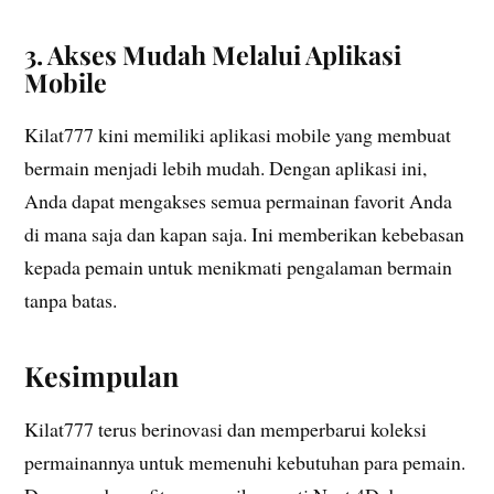
3.
Akses Mudah Melalui Aplikasi
Mobile
Kilat777 kini memiliki aplikasi mobile yang membuat
bermain menjadi lebih mudah. Dengan aplikasi ini,
Anda dapat mengakses semua permainan favorit Anda
di mana saja dan kapan saja. Ini memberikan kebebasan
kepada pemain untuk menikmati pengalaman bermain
tanpa batas.
Kesimpulan
Kilat777 terus berinovasi dan memperbarui koleksi
permainannya untuk memenuhi kebutuhan para pemain.