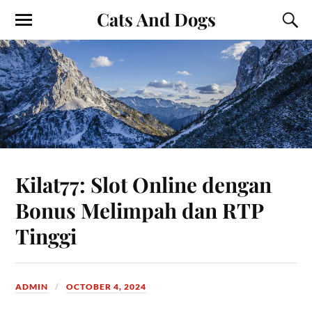
Cats And Dogs
Kilat77: Slot Online dengan
Bonus Melimpah dan RTP
Tinggi
ADMIN
OCTOBER 4, 2024