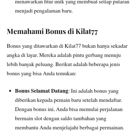
menawarkan fitur unik yang membuat setiap putaran
menjadi pengalaman baru.
Memahami Bonus di Kilat77
Bonus yang ditawarkan di Kilat77 bukan hanya sekadar
angka di layar. Mereka adalah pintu gerbang menuju
lebih banyak peluang. Berikut adalah beberapa jenis
bonus yang bisa Anda temukan:
Bonus Selamat Datang
: Ini adalah bonus yang
diberikan kepada pemain baru setelah mendaftar.
Dengan bonus ini, Anda bisa memulai perjalanan
bermain slot dengan saldo tambahan yang
membantu Anda menjelajahi berbagai permainan.