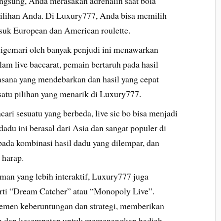
ngsung, Anda merasakan adrenalin saat bola
pilihan Anda. Di Luxury777, Anda bisa memilih
masuk European dan American roulette.
digemari oleh banyak penjudi ini menawarkan
am live baccarat, pemain bertaruh pada hasil
asana yang mendebarkan dan hasil yang cepat
atu pilihan yang menarik di Luxury777.
ari sesuatu yang berbeda, live sic bo bisa menjadi
adu ini berasal dari Asia dan sangat populer di
ada kombinasi hasil dadu yang dilempar, dan
 harap.
man yang lebih interaktif, Luxury777 juga
rti “Dream Catcher” atau “Monopoly Live”.
emen keberuntungan dan strategi, memberikan
n dan kesempatan untuk memenangkan hadiah