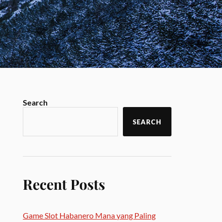
Search
SEARCH
Recent Posts
Game Slot Habanero Mana yang Paling