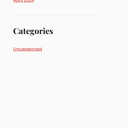
Categories
Uncategorized