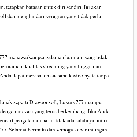
, tetapkan batasan untuk diri sendiri. Ini akan
l dan menghindari kerugian yang tidak perlu.
y777 menawarkan pengalaman bermain yang tidak
permainan, kualitas streaming yang tinggi, dan
 Anda dapat merasakan suasana kasino nyata tanpa
 lunak seperti Dragoonsoft, Luxury777 mampu
dengan inovasi yang terus berkembang. Jika Anda
encari pengalaman baru, tidak ada salahnya untuk
777. Selamat bermain dan semoga keberuntungan