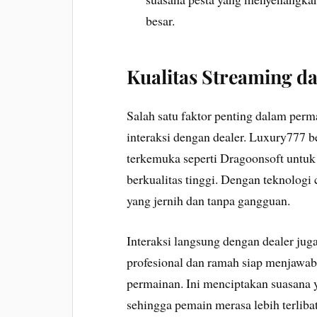
besar.
Kualitas Streaming da
Salah satu faktor penting dalam perma
interaksi dengan dealer. Luxury777 
terkemuka seperti Dragoonsoft untu
berkualitas tinggi. Dengan teknologi
yang jernih dan tanpa gangguan.
Interaksi langsung dengan dealer juga
profesional dan ramah siap menjawa
permainan. Ini menciptakan suasana 
sehingga pemain merasa lebih terlibat