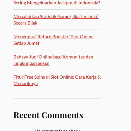
Sering Mengeluarkan Jackpot di Indonesia?
Menafsirkan Statistik Game (Jika Tersedia)
Secara Bijak
Mengupas “Return Booster” Slot Online
Setiap Jumat
Bahaya Judi Online bagi Komunitas dan
Lingkungan Sosial
Fitur Free Spins di Slot Online: Cara Kerja &
Menariknya
Recent Comments
No comments to show.