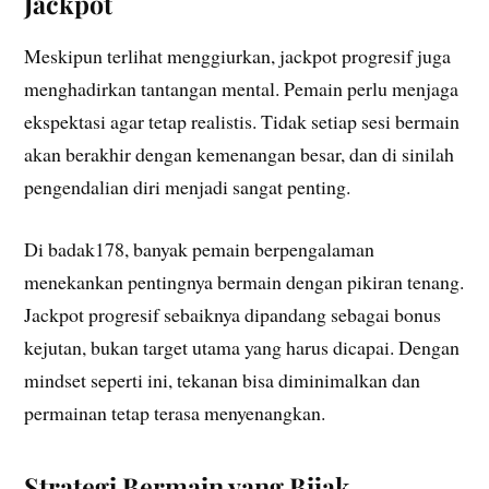
Jackpot
Meskipun terlihat menggiurkan, jackpot progresif juga
menghadirkan tantangan mental. Pemain perlu menjaga
ekspektasi agar tetap realistis. Tidak setiap sesi bermain
akan berakhir dengan kemenangan besar, dan di sinilah
pengendalian diri menjadi sangat penting.
Di badak178, banyak pemain berpengalaman
menekankan pentingnya bermain dengan pikiran tenang.
Jackpot progresif sebaiknya dipandang sebagai bonus
kejutan, bukan target utama yang harus dicapai. Dengan
mindset seperti ini, tekanan bisa diminimalkan dan
permainan tetap terasa menyenangkan.
Strategi Bermain yang Bijak