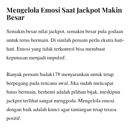
Mengelola Emosi Saat Jackpot Makin
Besar
Semakin besar nilai jackpot, semakin besar pula godaan
untuk terus bermain. Di sinilah pemain perlu ekstra hati-
hati. Emosi yang tidak terkontrol bisa membuat
keputusan menjadi impulsif.
Banyak pemain badak178 menyarankan untuk tetap
berpegang pada rencana awal. Jika sudah mencapai
batas bermain, berhenti adalah pilihan bijak, meskipun
jackpot terlihat sangat menggoda. Mengelola emosi
dengan baik adalah kunci agar tantangan tetap terasa
positif.