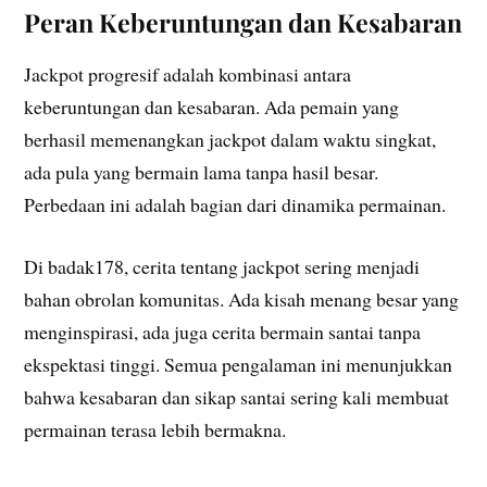
Peran Keberuntungan dan Kesabaran
Jackpot progresif adalah kombinasi antara
keberuntungan dan kesabaran. Ada pemain yang
berhasil memenangkan jackpot dalam waktu singkat,
ada pula yang bermain lama tanpa hasil besar.
Perbedaan ini adalah bagian dari dinamika permainan.
Di badak178, cerita tentang jackpot sering menjadi
bahan obrolan komunitas. Ada kisah menang besar yang
menginspirasi, ada juga cerita bermain santai tanpa
ekspektasi tinggi. Semua pengalaman ini menunjukkan
bahwa kesabaran dan sikap santai sering kali membuat
permainan terasa lebih bermakna.