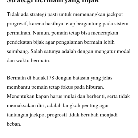
Tidak ada strategi pasti untuk memenangkan jackpot
progresif, karena hasilnya tetap bergantung pada sistem
permainan. Namun, pemain tetap bisa menerapkan
pendekatan bijak agar pengalaman bermain lebih
seimbang. Salah satunya adalah dengan mengatur modal
dan waktu bermain.
Bermain di badak178 dengan batasan yang jelas
membantu pemain tetap fokus pada hiburan.
Menentukan kapan harus mulai dan berhenti, serta tidak
memaksakan diri, adalah langkah penting agar
tantangan jackpot progresif tidak berubah menjadi
beban.