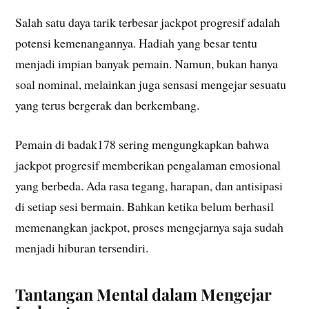
Salah satu daya tarik terbesar jackpot progresif adalah
potensi kemenangannya. Hadiah yang besar tentu
menjadi impian banyak pemain. Namun, bukan hanya
soal nominal, melainkan juga sensasi mengejar sesuatu
yang terus bergerak dan berkembang.
Pemain di badak178 sering mengungkapkan bahwa
jackpot progresif memberikan pengalaman emosional
yang berbeda. Ada rasa tegang, harapan, dan antisipasi
di setiap sesi bermain. Bahkan ketika belum berhasil
memenangkan jackpot, proses mengejarnya saja sudah
menjadi hiburan tersendiri.
Tantangan Mental dalam Mengejar