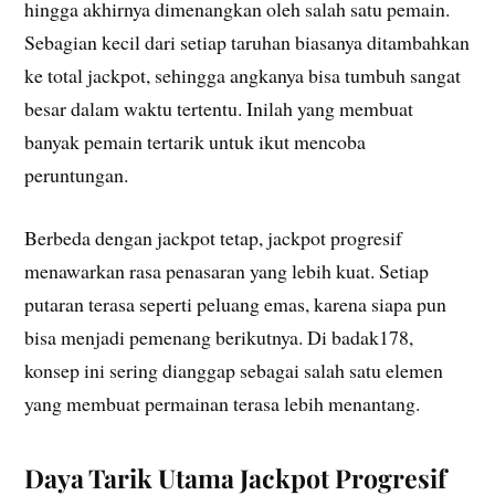
hingga akhirnya dimenangkan oleh salah satu pemain.
Sebagian kecil dari setiap taruhan biasanya ditambahkan
ke total jackpot, sehingga angkanya bisa tumbuh sangat
besar dalam waktu tertentu. Inilah yang membuat
banyak pemain tertarik untuk ikut mencoba
peruntungan.
Berbeda dengan jackpot tetap, jackpot progresif
menawarkan rasa penasaran yang lebih kuat. Setiap
putaran terasa seperti peluang emas, karena siapa pun
bisa menjadi pemenang berikutnya. Di badak178,
konsep ini sering dianggap sebagai salah satu elemen
yang membuat permainan terasa lebih menantang.
Daya Tarik Utama Jackpot Progresif