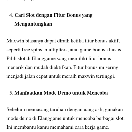
Cari Slot dengan Fitur Bonus yang
Menguntungkan
Maxwin biasanya dapat diraih ketika fitur bonus aktif,
seperti free spins, multipliers, atau game bonus khusus.
Pilih slot di Elanggame yang memiliki fitur bonus
menarik dan mudah diaktifkan. Fitur bonus ini sering
menjadi jalan cepat untuk meraih maxwin tertinggi.
Manfaatkan Mode Demo untuk Mencoba
Sebelum memasang taruhan dengan uang asli, gunakan
mode demo di Elanggame untuk mencoba berbagai slot.
Ini membantu kamu memahami cara kerja game,