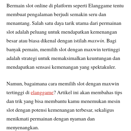
Bermain slot online di platform seperti Elanggame tentu
membuat pengalaman berjudi semakin seru dan
menantang. Salah satu daya tarik utama dari permainan
slot adalah peluang untuk mendapatkan kemenangan
besar atau biasa dikenal dengan istilah
maxwin
. Bagi
banyak pemain, memilih slot dengan maxwin tertinggi
adalah strategi untuk memaksimalkan keuntungan dan
mendapatkan sensasi kemenangan yang spektakuler.
Namun, bagaimana cara memilih slot dengan maxwin
tertinggi di
elanggame
? Artikel ini akan membahas tips
dan trik yang bisa membantu kamu menemukan mesin
slot dengan potensi kemenangan terbesar, sekaligus
menikmati permainan dengan nyaman dan
menyenangkan.