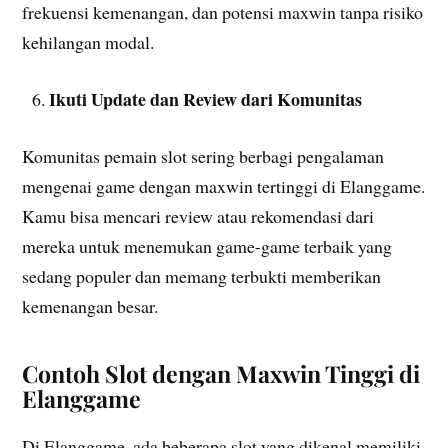
frekuensi kemenangan, dan potensi maxwin tanpa risiko
kehilangan modal.
Ikuti Update dan Review dari Komunitas
Komunitas pemain slot sering berbagi pengalaman
mengenai game dengan maxwin tertinggi di Elanggame.
Kamu bisa mencari review atau rekomendasi dari
mereka untuk menemukan game-game terbaik yang
sedang populer dan memang terbukti memberikan
kemenangan besar.
Contoh Slot dengan Maxwin Tinggi di
Elanggame
Di Elanggame, ada beberapa slot yang dikenal memiliki