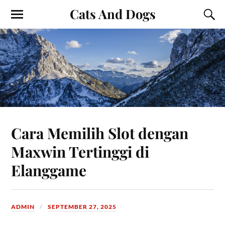
Cats And Dogs
Cara Memilih Slot dengan
Maxwin Tertinggi di
Elanggame
ADMIN
SEPTEMBER 27, 2025