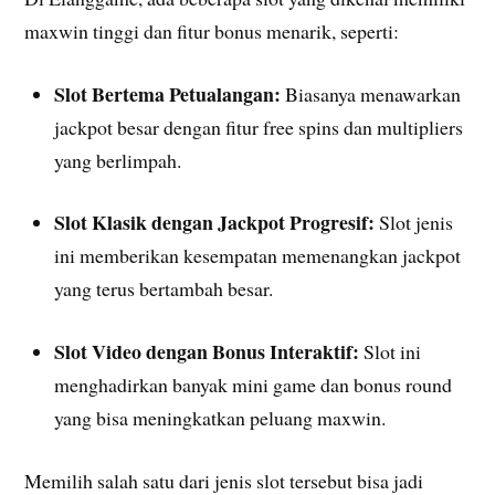
maxwin tinggi dan fitur bonus menarik, seperti:
Slot Bertema Petualangan:
Biasanya menawarkan
jackpot besar dengan fitur free spins dan multipliers
yang berlimpah.
Slot Klasik dengan Jackpot Progresif:
Slot jenis
ini memberikan kesempatan memenangkan jackpot
yang terus bertambah besar.
Slot Video dengan Bonus Interaktif:
Slot ini
menghadirkan banyak mini game dan bonus round
yang bisa meningkatkan peluang maxwin.
Memilih salah satu dari jenis slot tersebut bisa jadi