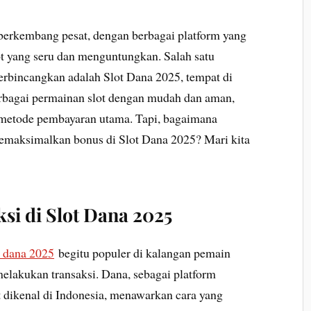
 berkembang pesat, dengan berbagai platform yang
 yang seru dan menguntungkan. Salah satu
erbincangkan adalah Slot Dana 2025, tempat di
rbagai permainan slot dengan mudah dan aman,
metode pembayaran utama. Tapi, bagaimana
emaksimalkan bonus di Slot Dana 2025? Mari kita
si di Slot Dana 2025
t dana 2025
begitu populer di kalangan pemain
lakukan transaksi. Dana, sebagai platform
 dikenal di Indonesia, menawarkan cara yang