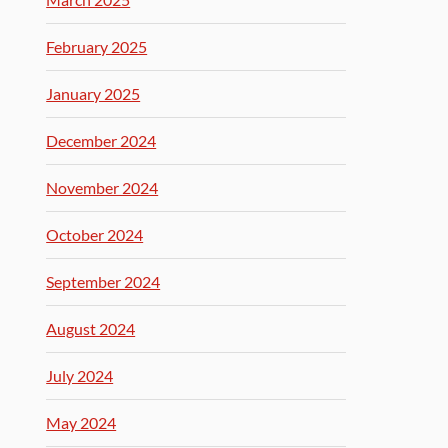
February 2025
January 2025
December 2024
November 2024
October 2024
September 2024
August 2024
July 2024
May 2024