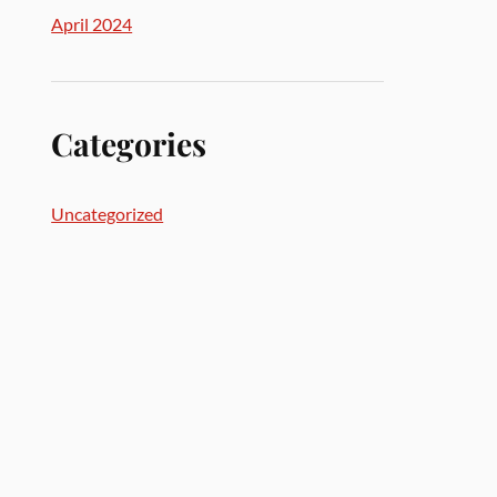
April 2024
Categories
Uncategorized