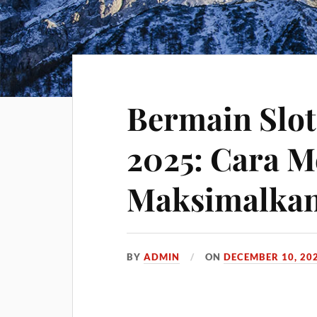
Bermain Slot
2025: Cara 
Maksimalka
BY
ADMIN
ON
DECEMBER 10, 20