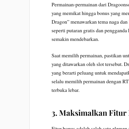
Permainan-permainan dari Dragoonsoft
yang memikat hingga bonus yang men
Dragon” menawarkan tema naga dan k
seperti putaran gratis dan penggand
semakin mendebarkan.
Saat memilih permainan, pastikan u
yang ditawarkan oleh slot tersebut. D
yang berarti peluang untuk mendapatk
selalu memilih permainan dengan RT
terbuka lebar.
3. Maksimalkan Fitur
Fitur bonus adalah salah satu eleme