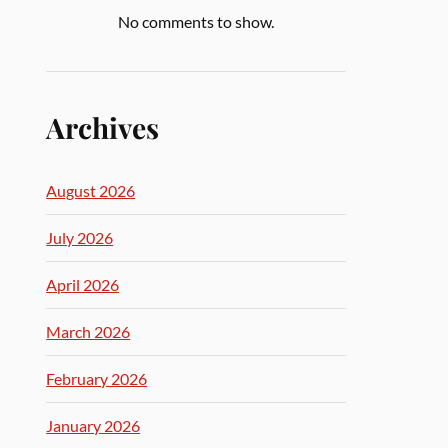
No comments to show.
Archives
August 2026
July 2026
April 2026
March 2026
February 2026
January 2026