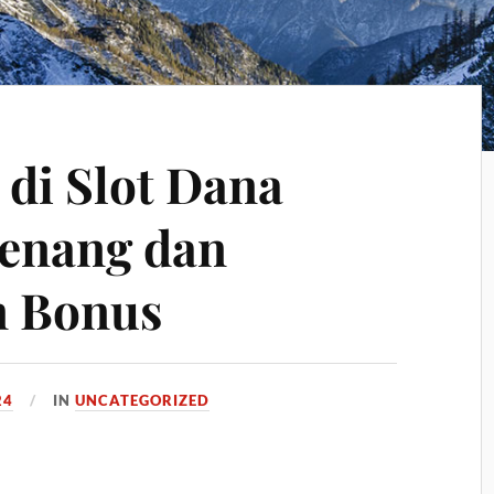
 di Slot Dana
Menang dan
n Bonus
24
IN
UNCATEGORIZED