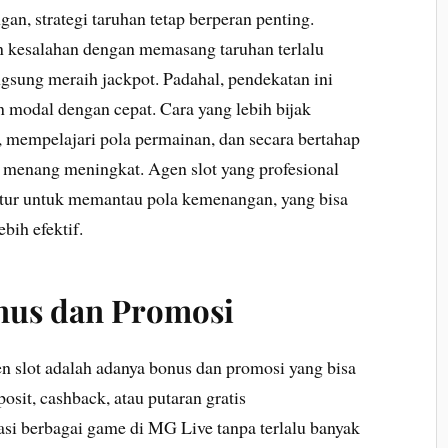
an, strategi taruhan tetap berperan penting.
n kesalahan dengan memasang taruhan terlalu
ngsung meraih jackpot. Padahal, pendekatan ini
n modal dengan cepat. Cara yang lebih bijak
, mempelajari pola permainan, dan secara bertahap
 menang meningkat. Agen slot yang profesional
itur untuk memantau pola kemenangan, yang bisa
bih efektif.
us dan Promosi
n slot adalah adanya bonus dan promosi yang bisa
it, cashback, atau putaran gratis
 berbagai game di MG Live tanpa terlalu banyak