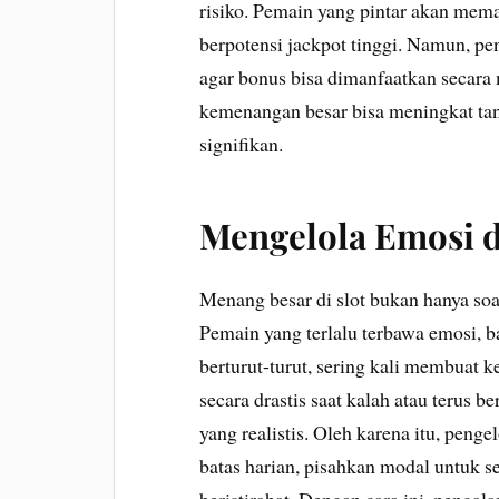
risiko. Pemain yang pintar akan mem
berpotensi jackpot tinggi. Namun, pe
agar bonus bisa dimanfaatkan secara 
kemenangan besar bisa meningkat ta
signifikan.
Mengelola Emosi 
Menang besar di slot bukan hanya soal 
Pemain yang terlalu terbawa emosi, 
berturut-turut, sering kali membuat 
secara drastis saat kalah atau terus
yang realistis. Oleh karena itu, peng
batas harian, pisahkan modal untuk s