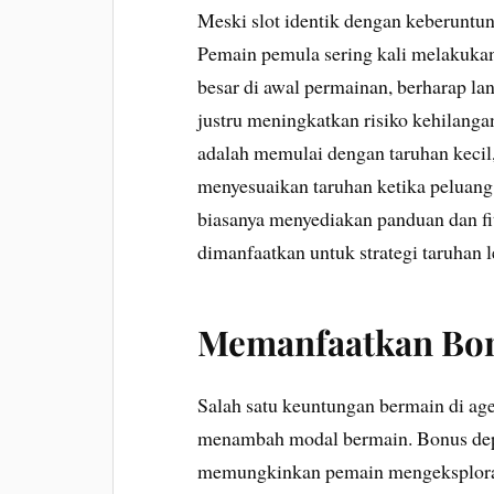
Meski slot identik dengan keberuntung
Pemain pemula sering kali melakuka
besar di awal permainan, berharap la
justru meningkatkan risiko kehilanga
adalah memulai dengan taruhan kecil
menyesuaikan taruhan ketika peluang
biasanya menyediakan panduan dan f
dimanfaatkan untuk strategi taruhan le
Memanfaatkan Bon
Salah satu keuntungan bermain di age
menambah modal bermain. Bonus depos
memungkinkan pemain mengeksplorasi