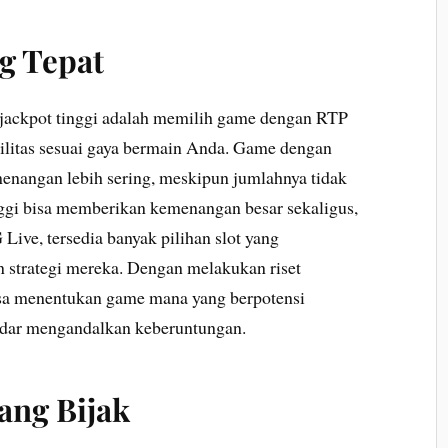
g Tepat
 jackpot tinggi adalah memilih game dengan RTP
atilitas sesuai gaya bermain Anda. Game dengan
enangan lebih sering, meskipun jumlahnya tidak
tinggi bisa memberikan kemenangan besar sekaligus,
 Live, tersedia banyak pilihan slot yang
strategi mereka. Dengan melakukan riset
sa menentukan game mana yang berpotensi
adar mengandalkan keberuntungan.
ang Bijak