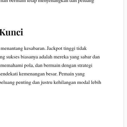
alaman bermain tetap menyenangkan dan peluang
 Kunci
menantang kesabaran. Jackpot tinggi tidak
ang sukses biasanya adalah mereka yang sabar dan
, memahami pola, dan bermain dengan strategi
 mendekati kemenangan besar. Pemain yang
peluang penting dan justru kehilangan modal lebih